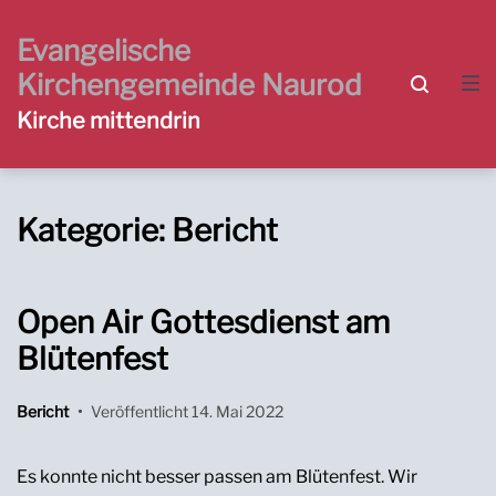
Zur
Zum
Zum
Hauptnavigation
Inhalt
Footer
Evangelische
springen
springen
springen
Kirchengemeinde Naurod
Kirche mittendrin
Kategorie:
Bericht
Open Air Gottesdienst am
Blütenfest
Bericht
•
Veröffentlicht
14. Mai 2022
Es konnte nicht besser passen am Blütenfest. Wir