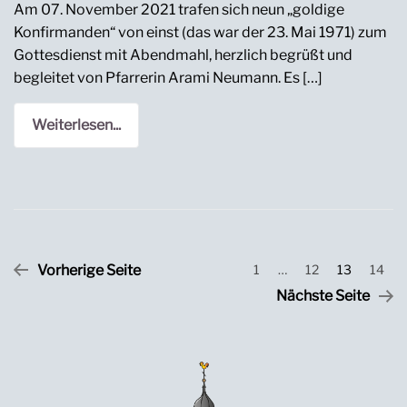
Am 07. November 2021 trafen sich neun „goldige
Konfirmanden“ von einst (das war der 23. Mai 1971) zum
Gottesdienst mit Abendmahl, herzlich begrüßt und
begleitet von Pfarrerin Arami Neumann. Es […]
Weiterlesen...
Seitennummerierung
Vorherige Seite
1
…
12
13
14
der
Nächste Seite
Beiträge