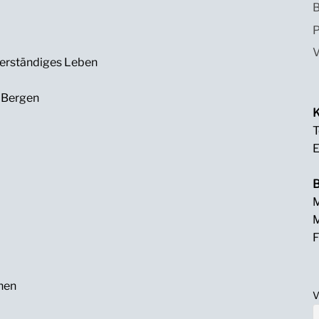
B
P
V
derständiges Leben
n Bergen
K
T
E
B
M
M
F
nen
V