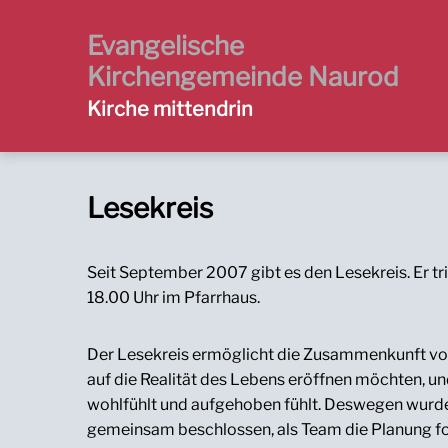
Zur
Zum
Zum
Hauptnavigation
Inhalt
Footer
Evangelische
springen
springen
springen
Kirchengemeinde Naurod
Kirche mittendrin
Lesekreis
Seit September 2007 gibt es den Lesekreis. Er tr
18.00 Uhr im Pfarrhaus.
Der Lesekreis ermöglicht die Zusammenkunft von 
auf die Realität des Lebens eröffnen möchten, un
wohlfühlt und aufgehoben fühlt. Deswegen wurde 
gemeinsam beschlossen, als Team die Planung for