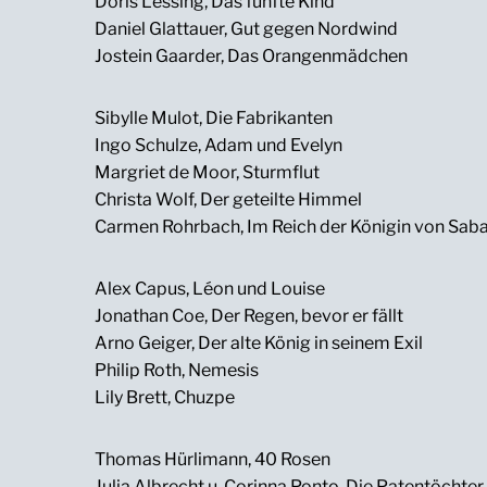
Doris Lessing, Das fünfte Kind
Daniel Glattauer, Gut gegen Nordwind
Jostein Gaarder, Das Orangenmädchen
Sibylle Mulot, Die Fabrikanten
Ingo Schulze, Adam und Evelyn
Margriet de Moor, Sturmflut
Christa Wolf, Der geteilte Himmel
Carmen Rohrbach, Im Reich der Königin von Sab
Alex Capus, Léon und Louise
Jonathan Coe, Der Regen, bevor er fällt
Arno Geiger, Der alte König in seinem Exil
Philip Roth, Nemesis
Lily Brett, Chuzpe
Thomas Hürlimann, 40 Rosen
Julia Albrecht u. Corinna Ponto, Die Patentöchter