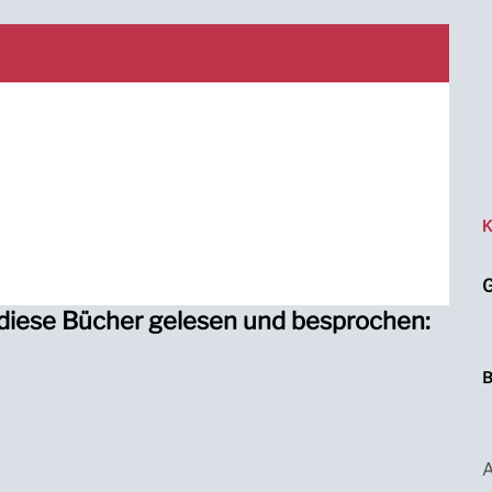
K
G
diese Bücher gelesen und besprochen:
B
A