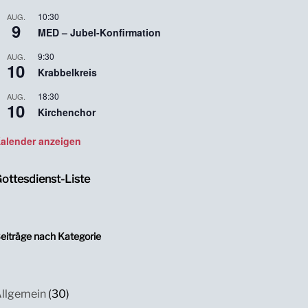
10:30
AUG.
9
MED – Jubel-Konfirmation
9:30
AUG.
10
Krabbelkreis
18:30
AUG.
10
Kirchenchor
alender anzeigen
ottesdienst-Liste
eiträge nach Kategorie
llgemein
(30)