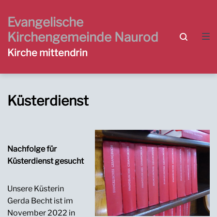
Zur
Zum
Zum
Hauptnavigation
Inhalt
Footer
Evangelische
springen
springen
springen
Kirchengemeinde Naurod
Kirche mittendrin
Küsterdienst
Nachfolge für
Küsterdienst
gesucht
Unsere Küsterin
Gerda Becht ist im
November 2022 in