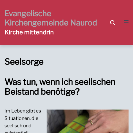
Zur
Zum
Zum
Hauptnavigation
Inhalt
Footer
Evangelische
springen
springen
springen
Kirchengemeinde Naurod
Kirche mittendrin
Seelsorge
Was tun, wenn ich seelischen
Beistand benötige?
Im Leben gibt es
Situationen, die
seelisch und