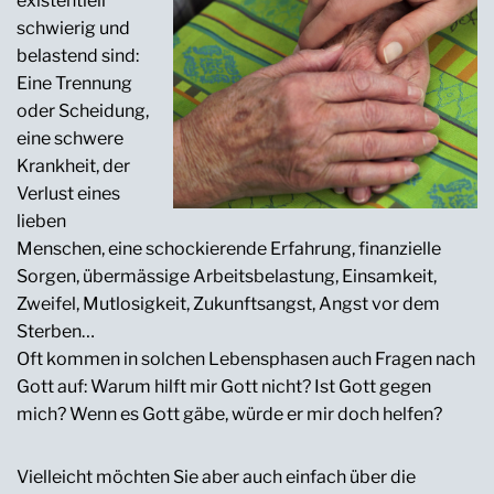
existentiell
schwierig und
belastend sind:
Eine Trennung
oder Scheidung,
eine schwere
Krankheit, der
Verlust eines
lieben
Menschen, eine schockierende Erfahrung, finanzielle
Sorgen, übermässige Arbeitsbelastung, Einsamkeit,
Zweifel, Mutlosigkeit, Zukunftsangst, Angst vor dem
Sterben…
Oft kommen in solchen Lebensphasen auch Fragen nach
Gott auf: Warum hilft mir Gott nicht? Ist Gott gegen
mich? Wenn es Gott gäbe, würde er mir doch helfen?
Vielleicht möchten Sie aber auch einfach über die