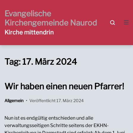
Zur
Zum
Zum
Hauptnavigation
Inhalt
Footer
Evangelische
springen
springen
springen
Kirchengemeinde Naurod
Kirche mittendrin
Tag:
17. März 2024
Wir haben einen neuen Pfarrer!
Allgemein
•
Veröffentlicht
17. März 2024
Nun ist es endgültig entschieden und alle
verwaltungsseitigen Schritte seitens der EKHN-
Kirchenleitung in Darmstadt sind erfolgt: Ab dem 1. Juni