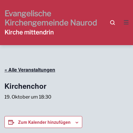
Zur
Zum
Zum
Hauptnavigation
Inhalt
Footer
Evangelische
springen
springen
springen
Kirchengemeinde Naurod
Kirche mittendrin
« Alle Veranstaltungen
Kirchenchor
19. Oktober um 18:30
Zum Kalender hinzufügen