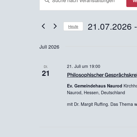
V
e
i
r
t
t
a
21.07.2026
 -
Heute
e
n
S
D
s
c
a
Juli 2026
h
t
t
l
u
a
21. Juli um 19:00
ü
m
DI.
21
l
s
w
Philosophischer Gesprächskre
s
ä
t
Ev. Gemeindehaus Naurod
Kirchh
e
h
Naurod, Hessen, Deutschland
u
l
l
n
mit Dr. Margit Ruffing. Das Thema w
w
e
o
n
g
r
.
e
t
n
e