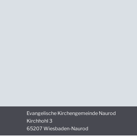
n
ü
s
s
e
l
w
o
r
t
.
Evangelische Kirchengemeinde Naurod
Kirchhohl 3
65207 Wiesbaden-Naurod